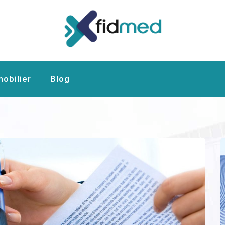
-MED.COM
obilier
Blog